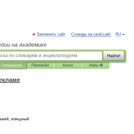
Запомнить сайт
Словарь на свой сайт
RU
едии на Академике
Найти!
Толкования
Переводы
Книги
Игры ⚽
рекламе
ький
;
изящный