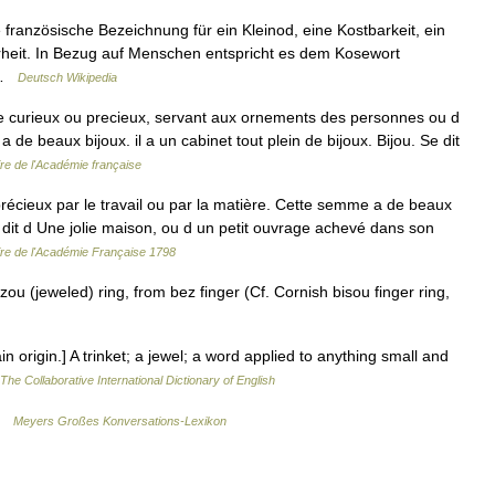
ine französische Bezeichnung für ein Kleinod, eine Kostbarkeit, ein
heit. In Bezug auf Menschen entspricht es dem Kosewort
i …
Deutsch Wikipedia
 curieux ou precieux, servant aux ornements des personnes ou d
e beaux bijoux. il a un cabinet tout plein de bijoux. Bijou. Se dit
ire de l'Académie française
récieux par le travail ou par la matière. Cette semme a de beaux
On dit d Une jolie maison, ou d un petit ouvrage achevé dans son
ire de l'Académie Française 1798
ou (jeweled) ring, from bez finger (Cf. Cornish bisou finger ring,
tain origin.] A trinket; a jewel; a word applied to anything small and
The Collaborative International Dictionary of English
 …
Meyers Großes Konversations-Lexikon