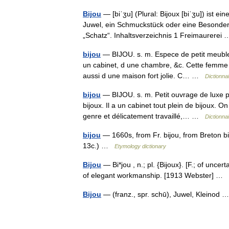
Bijou
— [biˈʒu] (Plural: Bijoux [biˈʒu]) ist e
Juwel, ein Schmuckstück oder eine Besonder
„Schatz“. Inhaltsverzeichnis 1 Freimaurere
bijou
— BIJOU. s. m. Espece de petit meuble
un cabinet, d une chambre, &c. Cette femme a d
aussi d une maison fort jolie. C… …
Dictionna
bijou
— BIJOU. s. m. Petit ouvrage de luxe p
bijoux. Il a un cabinet tout plein de bijoux. 
genre et délicatement travaillé,… …
Dictionna
bijou
— 1660s, from Fr. bijou, from Breton biz
13c.) …
Etymology dictionary
Bijou
— Bi*jou , n.; pl. {Bijoux}. [F.; of uncer
of elegant workmanship. [1913 Webster] …
Bijou
— (franz., spr. schū), Juwel, Kleinod