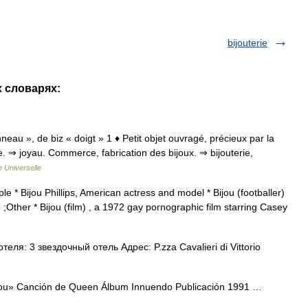
bijouterie
х словарях:
nneau », de biz « doigt » 1 ♦ Petit objet ouvragé, précieux par la
re. ⇒ joyau. Commerce, fabrication des bijoux. ⇒ bijouterie,
 Universelle
e * Bijou Phillips, American actress and model * Bijou (footballer)
Other * Bijou (film) , a 1972 gay pornographic film starring Casey
ля: 3 звездочный отель Адрес: P.zza Cavalieri di Vittorio
jou» Canción de Queen Álbum Innuendo Publicación 1991 …