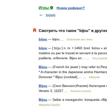
Игры ⚽
Нужен реферат?
bigwig
Смотреть что такое "bijou" в други
bijou
— bijou …
Dictionnaire des rimes
bijou
— [ biʒu ] n. m. • 1460; bret. bizou « a
matière ou par le travail et servant à la paru
joaillerie, orfèvrerie. Bijou en… …
Encyclopédie
Bijou
— (French for jewel ) may refer to;Peopl
* A character in the Japanese anime Hamtaro ;
Donovan * Bijou (cocktail),… …
Wikipedia
Bijou
— (Сент Винсент,Италия) Категория оте
Veneto 3, 11027 …
Каталог отелей
Bijou
— Saltar a navegación, búsqueda «Bi
Wikipedia Español