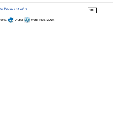
ка
,
Реклама на сайте
18+
omla,
Drupal,
WordPress, MODx.