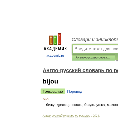
Словари и энциклоп
academic.ru
Англо-русский словарь по рекламе
Англо-русский словарь по 
bijou
Толкование
Перевод
bijou
бижу
;
драгоценность
;
безделушка
;
мален
Англо
-
русский
словарь
по
рекламе
.
2014
.